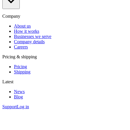
Company
About us
How it works
Businesses we serve
Company details
Careers
Pricing & shipping
Pricing
Shipping
Latest
News
Blog
Support
Log in