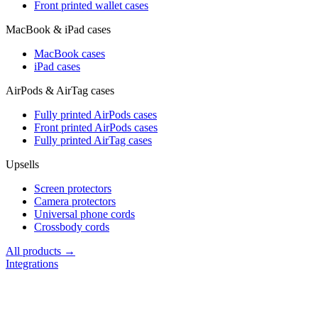
Front printed wallet cases
MacBook & iPad cases
MacBook cases
iPad cases
AirPods & AirTag cases
Fully printed AirPods cases
Front printed AirPods cases
Fully printed AirTag cases
Upsells
Screen protectors
Camera protectors
Universal phone cords
Crossbody cords
All products →
Integrations