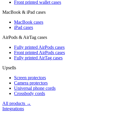
Front printed wallet cases
MacBook & iPad cases
MacBook cases
iPad cases
AirPods & AirTag cases
Fully printed AirPods cases
Front printed AirPods cases
Fully printed AirTag cases
Upsells
Screen protectors
Camera protectors
Universal phone cords
Crossbody cords
All products →
Integrations