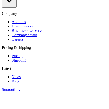
Company
About us
How it works
Businesses we serve
Company details
Careers
Pricing & shipping
Pricing
Shipping
Latest
News
Blog
Support
Log in